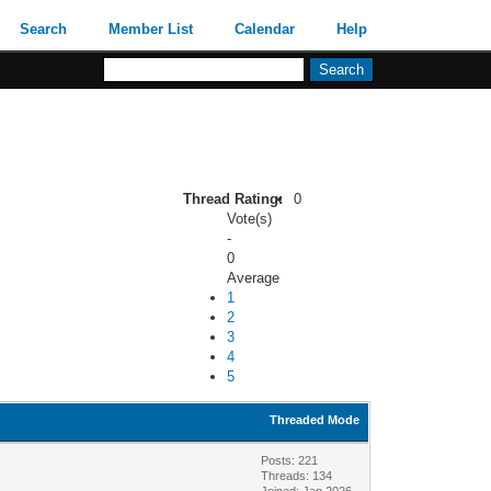
Search
Member List
Calendar
Help
Thread Rating:
0
Vote(s)
-
0
Average
1
2
3
4
5
Threaded Mode
Posts: 221
Threads: 134
Joined: Jan 2026