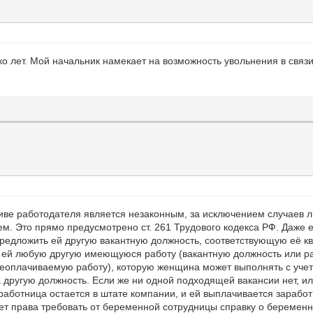
о лет. Мой начальник намекает на возможность увольнения в связи
ве работодателя является незаконным, за исключением случаев 
. Это прямо предусмотрено ст. 261 Трудового кодекса РФ. Даже 
редложить ей другую вакантную должность, соответствующую её к
ь ей любую другую имеющуюся работу (вакантную должность или р
еоплачиваемую работу), которую женщина может выполнять с учето
 другую должность. Если же ни одной подходящей вакансии нет, и
, работница остается в штате компании, и ей выплачивается зараб
еет права требовать от беременной сотрудницы справку о беременн